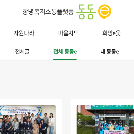
자원나라
마을지도
희망e웃
전체글
전체 동동e
내 동동e