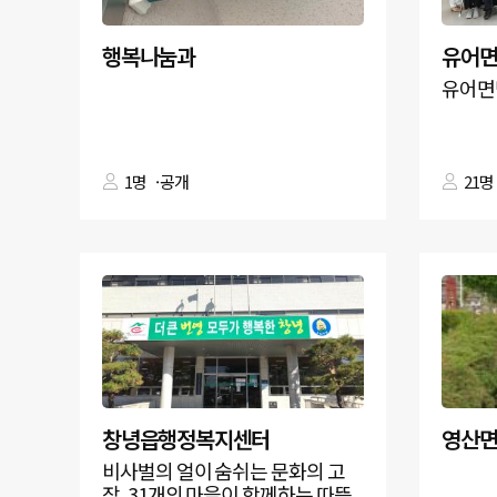
행복나눔과
유어
유어면
1명
공개
21명
창녕읍행정복지센터
비사벌의 얼이 숨쉬는 문화의 고
장, 31개의 마을이 함께하는 따뜻