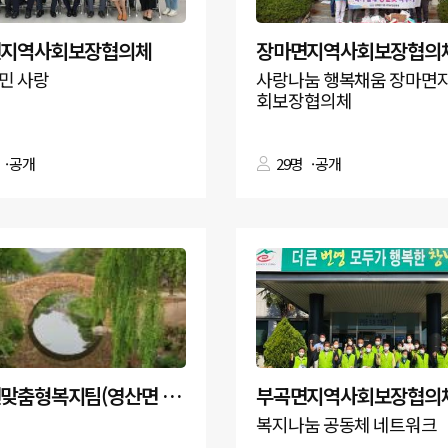
면지역사회보장협의체
장마면지역사회보장협의
민 사랑
사랑나눔 행복채움 장마면
회보장협의체
공개
29명
공개
영산면맞춤형복지팀(영산면 지역사회보장협의체)
부곡면지역사회보장협의
복지나눔 공동체 네트워크