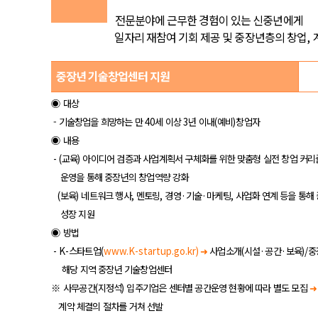
전문분야에 근무한 경험이 있는 신중년에게
일자리 재참여 기회 제공 및 중장년층의 창업
,
중장년 기술창업센터 지원
◉
대상
- 기술창업을 희망하는 만
40
세 이상
3
년 이내
(
예비
)
창업자
◉
내용
- (
교육
)
아이디어 검증과 사업계획서 구체화를 위한 맞춤형 실전 창업 커
운영을 통해 중장년의 창업역량 강화
(
보육
)
네트워크 행사
,
멘토링
,
경영
·
기술
·
마케팅
,
사업화 연계 등을 통해
성장 지원
◉
방법
- K-
스타트업
(
www.K-startup.go.kr)
➜
사업소개
(
시설
·
공간
·
보육
)/
중
해당 지역 중장년 기술창업센터
※
사무공간
(
지정석
)
입주기업은 센터별 공간운영 현황에 따라 별도 모집
➜
계약 체결의 절차를 거쳐 선발